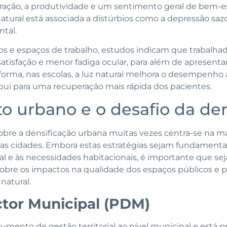
ação, a produtividade e um sentimento geral de bem-esta
 natural está associada a distúrbios como a depressão saz
tal.
os e espaços de trabalho, estudos indicam que trabalhad
satisfação e menor fadiga ocular, para além de apresen
orma, nas escolas, a luz natural melhora o desempenh
ibui para uma recuperação mais rápida dos pacientes.
 urbano e o desafio da den
obre a densificação urbana muitas vezes centra-se na m
 das cidades. Embora estas estratégias sejam fundamenta
al e às necessidades habitacionais, é importante que 
obre os impactos na qualidade dos espaços públicos e p
 natural.
ctor Municipal (PDM)
rumento de gestão territorial ao nível municipal e está p