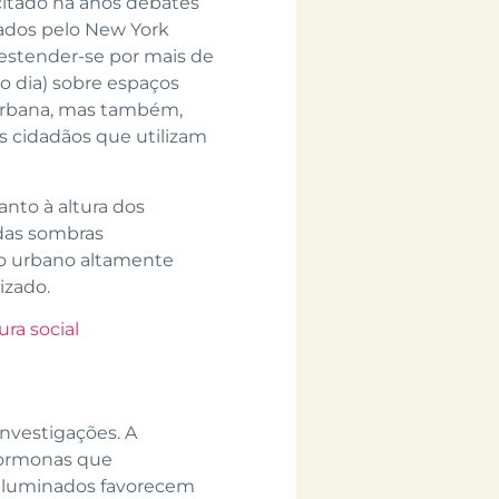
citado há anos debates
zados pelo New York
stender-se por mais de
o dia) sobre espaços
 urbana, mas também,
s cidadãos que utilizam
nto à altura dos
 das sombras
o urbano altamente
izado.
ra social
nvestigações. A
 hormonas que
 iluminados favorecem