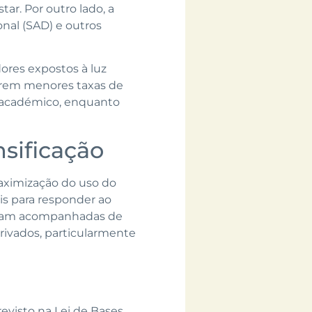
r. Por outro lado, a
onal (SAD) e outros
ores expostos à luz
tarem menores taxas de
o académico, enquanto
sificação
aximização do uso do
is para responder ao
sejam acompanhadas de
rivados, particularmente
revisto na Lei de Bases