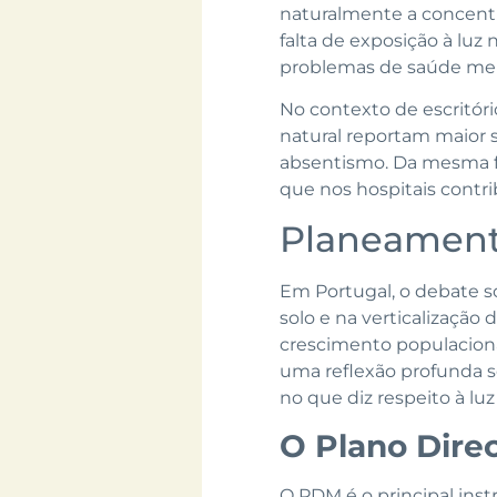
naturalmente a concentr
falta de exposição à luz
problemas de saúde men
No contexto de escritóri
natural reportam maior 
absentismo. Da mesma f
que nos hospitais contr
Planeamento
Em Portugal, o debate s
solo e na verticalização
crescimento populacion
uma reflexão profunda s
no que diz respeito à luz
O Plano Dire
O PDM é o principal inst