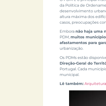
da Política de Ordenamen
desenvolvimento urbano,
altura máxima dos edifíc
casos, preocupações com 
Embora
não haja uma n
PDM,
muitos municípios
afastamentos para gar
urbanização.
Os PDMs estão disponív
Direção-Geral do Territó
Portugal. Cada municípi
municipal.
Lê também:
Arquitetur