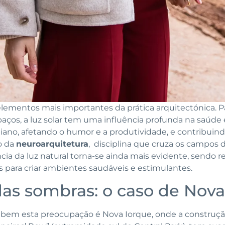
lementos mais importantes da prática arquitectónica. P
spaços, a luz solar tem uma influência profunda na saúd
iano, afetando o humor e a produtividade, e contribuind
o da
neuroarquitetura
, disciplina que cruza os campos d
ncia da luz natural torna-se ainda mais evidente, send
 para criar ambientes saudáveis e estimulantes.
as sombras: o caso de Nova
 bem esta preocupação é Nova Iorque, onde a construçã