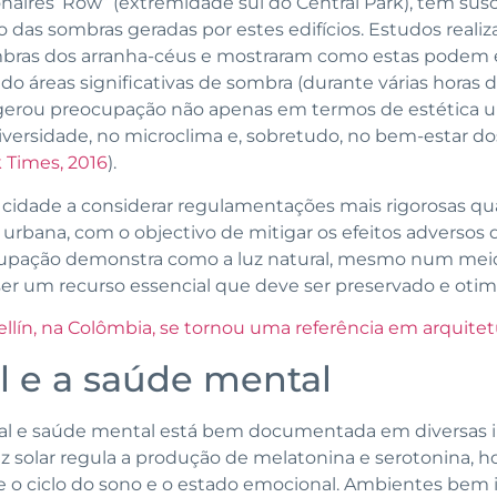
naires’ Row” (extremidade sul do Central Park), tem sus
 das sombras geradas por estes edifícios. Estudos reali
ras dos arranha-céus e mostraram como estas podem e
o áreas significativas de sombra (durante várias horas d
o gerou preocupação não apenas em termos de estética
iversidade, no microclima e, sobretudo, no bem-estar do
 Times, 2016
).
 cidade a considerar regulamentações mais rigorosas qua
ão urbana, com o objectivo de mitigar os efeitos adversos
cupação demonstra como a luz natural, mesmo num mei
ser um recurso essencial que deve ser preservado e otim
ín, na Colômbia, se tornou uma referência em arquitetu
al e a saúde mental
ural e saúde mental está bem documentada em diversas i
z solar regula a produção de melatonina e serotonina,
e o ciclo do sono e o estado emocional. Ambientes bem