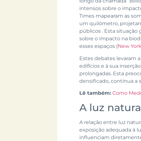
longo da chamada “Billio
intensos sobre o impacto
Times mapearam as somb
um quilómetro, projetand
públicos . Esta situaçã
sobre o impacto na biod
esses espaços (
New York
Estes debates levaram a
edifícios e à sua inserç
prolongadas. Esta preo
densificado, continua a 
Lê também:
Como Medell
A luz natur
A relação entre luz nat
exposição adequada à lu
influenciam diretament