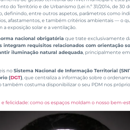
to do Território e de Urbanismo (Lei n.º 31/2014, de 30 d
 definindo, entre outros aspetos, parâmetros como índi
ios, afastamentos, e também critérios ambientais — o qu
a exposição solar e a ventilação.
orma nacional obrigatória
que trate exclusivamente da
 integram requisitos relacionados com orientação so
antir iluminação natural adequada
, principalmente em
eis no
Sistema Nacional de Informação Territorial (SNI
rio (
DGT
)
, que centraliza a informação sobre o ordenam
o também costuma disponibilizar o seu PDM nos próprios 
a e felicidade: como os espaços moldam o nosso bem-es