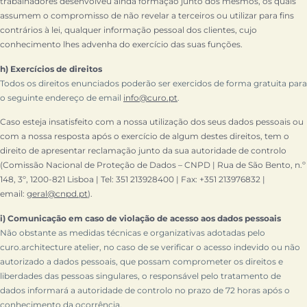
trabalhadores desenvolveu ainda formação junto dos mesmos, os quais
assumem o compromisso de não revelar a terceiros ou utilizar para fins
contrários à lei, qualquer informação pessoal dos clientes, cujo
conhecimento lhes advenha do exercício das suas funções.
h) Exercícios de direitos
Todos os direitos enunciados poderão ser exercidos de forma gratuita para
o seguinte endereço de email
info@curo.pt
.
Caso esteja insatisfeito com a nossa utilização dos seus dados pessoais ou
com a nossa resposta após o exercício de algum destes direitos, tem o
direito de apresentar reclamação junto da sua autoridade de controlo
(Comissão Nacional de Proteção de Dados – CNPD | Rua de São Bento, n.º
148, 3º, 1200-821 Lisboa | Tel: 351 213928400 | Fax: +351 213976832 |
email:
geral@cnpd.pt
).
i) Comunicação em caso de violação de acesso aos dados pessoais
Não obstante as medidas técnicas e organizativas adotadas pelo
curo.architecture atelier, no caso de se verificar o acesso indevido ou não
autorizado a dados pessoais, que possam comprometer os direitos e
liberdades das pessoas singulares, o responsável pelo tratamento de
dados informará a autoridade de controlo no prazo de 72 horas após o
conhecimento da ocorrência.