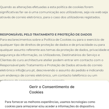
Quando as alterações efetuadas a esta política de cookies forem
significativas far-se-á uma comunicação aos utilizadores, seja via web seja
através de correio eletrónico, para o caso dos utilizadores registados.
RESPONSÁVEL PELO TRATAMENTO E PROTEÇÃO DE DADOS
Para esclarecimentos sobre a Política de Cookies ou para o exercício de
qualquer tipo de direitos de proteção de dados e de privacidade ou para
qualquer assunto referente aos temas da proteção de dados, privacidade e
segurança da informação, os Utilizadores, Destinatários do Serviço e
Clientes do curo.architecture atelier podem entrar em contacto com o
Responsável pelo Tratamento e Proteção de Dados através do correio
eletrónico info@curo.pt, descrevendo o assunto do pedido e indicando
um endereço de correio eletrónico, um contacto telefónico ou um
endereço de correspondência para resposta.
Gerir o Consentimento de
Usamos cookies para permitir que o nosso website funcione
Cookies
corretamente, para proporcionar funcionalidades das redes sociais e para
analisar o nosso tráfego. Ao continuar a navegar, concorda com a nossa
Para fornecer as melhores experiências, usamos tecnologias como
Política de Privacidade.
cookies para armazenar e/ou aceder a informações do dispositivo.