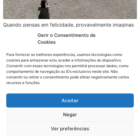
Quando pensas em felicidade, provavelmente imaginas
momentos, pessoas ou conquistas pessoais. Mas já te
Gerir o Consentimento de
questionaste até que ponto os espaços que frequentas
Cookies
são os melhores para o teu bem-estar? A arquitetura é
uma ferramenta poderosa para influenciar o modo
Para fornecer as melhores experiências, usamos tecnologias como
cookies para armazenar e/ou aceder a informações do dispositivo.
como vivemos, sentimos e experimentamos o mundo à
Consentir com essas tecnologias nos permitirá processar dados, como
nossa volta. Como a arquitetura afeta o bem-estar […]
comportamento de navegação ou IDs exclusivos neste site. Não
consentir ou retirar o consentimento pode afetar negativamante certos
recursos e funções.
CURO.architecture atelier®
Copyright © 2026
Aceitar
Desenvolvido por: Estúdio Letras
Negar
Ver preferências
Política de Privacidade
​Política de Cookies