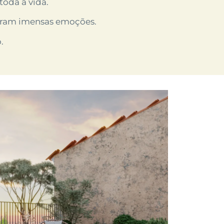
toda a vida.
xeram imensas emoções.
.