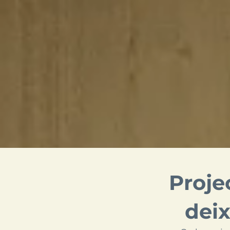
Proje
deix