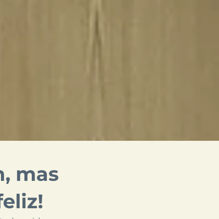
m, mas
eliz!