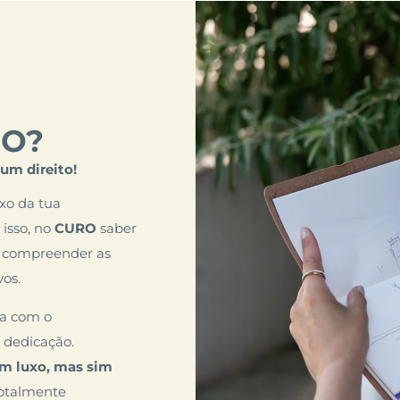
RO?
um direito!
xo da tua
 isso, no
CURO
saber
 a compreender as
vos.
da com o
 dedicação.
um luxo, mas sim
 totalmente