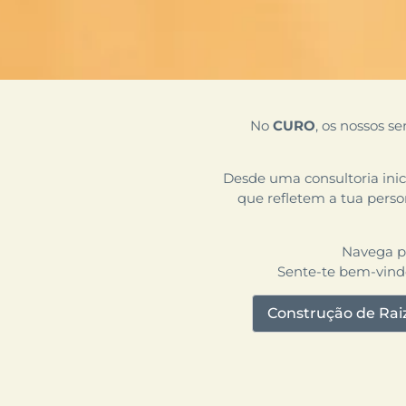
No
CURO
, os nossos s
Desde uma consultoria ini
que refletem a tua perso
Navega pe
Sente-te bem-vindo
Construção de Rai