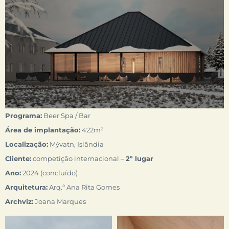
Programa:
Beer Spa / Bar
Área de implantação:
422m²
Localização:
Mývatn, Islândia
Cliente:
competição internacional –
2º
lugar
Ano:
2024 (concluído)
Arquitetura:
Arq.ª Ana Rita Gomes
Archviz:
Joana Marques