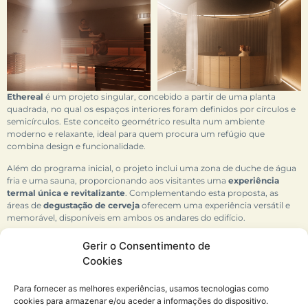
Ethereal
é um projeto singular, concebido a partir de uma planta
quadrada, no qual os espaços interiores foram definidos por círculos e
semicírculos. Este conceito geométrico resulta num ambiente
moderno e relaxante, ideal para quem procura um refúgio que
combina design e funcionalidade.
Além do programa inicial, o projeto inclui uma zona de duche de água
fria e uma sauna, proporcionando aos visitantes uma
experiência
termal única e revitalizante
. Complementando esta proposta, as
áreas de
degustação de cerveja
oferecem uma experiência versátil e
memorável, disponíveis em ambos os andares do edifício.
A volumetria geral do projeto, com uma estética que remete à forma
Gerir o Consentimento de
de uma casa, integra-se de forma harmoniosa na paisagem
Cookies
envolvente. Situado numa localização tranquila e descontraída,
Ethereal
funde-se com a natureza, criando um espaço que estimula os
Para fornecer as melhores experiências, usamos tecnologias como
sentidos e oferece momentos de serenidade.
cookies para armazenar e/ou aceder a informações do dispositivo.