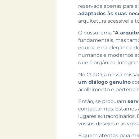
reservada apenas para al
adaptados às suas nec
arquitetura acessível a 
O nosso lema “
A arquite
fundamentais, mas també
equipa e na elegância d
humanos e modernos ao 
que é orgânico, integran
No CURO, a nossa missão
um diálogo genuíno
com
acolhimento e pertencim
Então, se procuram
serv
contactar-nos. Estamos 
lugares extraordinários.
vossos desejos e as vossa
Fiquem atentos para mais