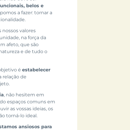
uncionais, belos e
pomos a fazer: tornar a
ionalidade.
s nossos valores
nidade, na força da
am afeto, que são
atureza e de tudo o
objetivo é
estabelecer
 relação de
eto.
ia
, não hesitem em
mando espaços comuns em
ir as vossas ideias, os
o torná-lo ideal.
stamos ansiosos para