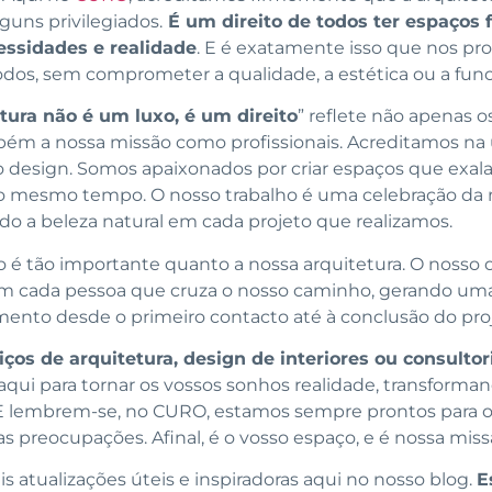
guns privilegiados.
É um direito de todos ter espaços f
essidades e realidade
. E é exatamente isso que nos pro
todos, sem comprometer a qualidade, a estética ou a func
tura não é um luxo, é um direito
” reflete não apenas o
m a nossa missão como profissionais. Acreditamos na u
o design. Somos apaixonados por criar espaços que exal
mesmo tempo. O nosso trabalho é uma celebração da n
do a beleza natural em cada projeto que realizamos.
 é tão importante quanto a nossa arquitetura. O nosso 
 cada pessoa que cruza o nosso caminho, gerando uma
ento desde o primeiro contacto até à conclusão do proj
iços de arquitetura, design de interiores ou consultor
aqui para tornar os vossos sonhos realidade, transfor
 E lembrem-se, no CURO, estamos sempre prontos para ouv
s preocupações. Afinal, é o vosso espaço, e é nossa missã
 atualizações úteis e inspiradoras aqui no nosso blog.
E