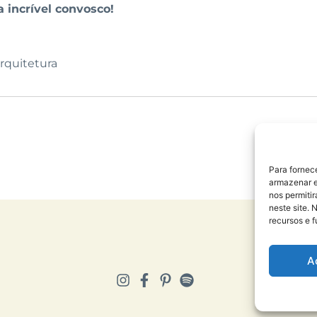
 incrível convosco!
rquitetura
Para fornec
armazenar e
nos permiti
neste site. 
recursos e 
A