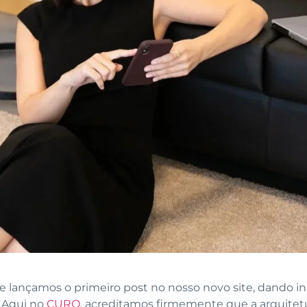
e lançamos o primeiro post no nosso novo site, dando in
 Aqui no
CURO
, acreditamos firmemente que a arquitet