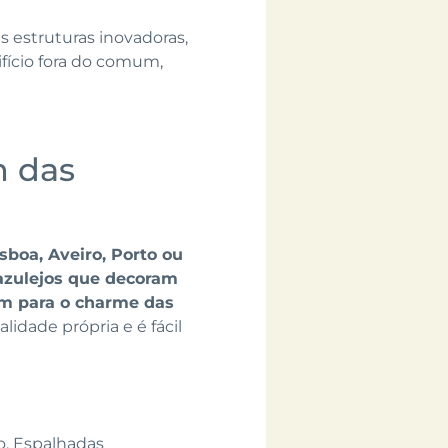
s estruturas inovadoras,
fício fora do comum,
m das
isboa, Aveiro, Porto ou
 azulejos que decoram
em para o charme das
idade própria e é fácil
o. Espalhadas