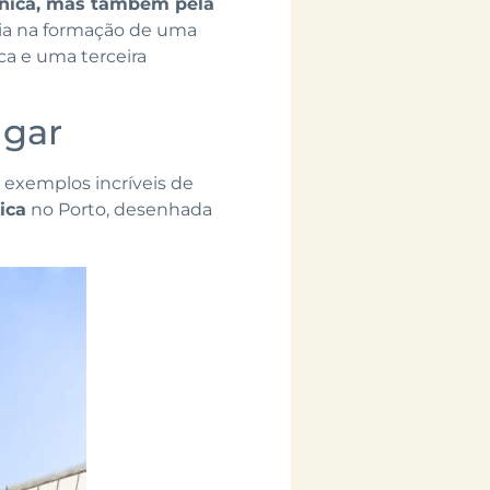
ónica, mas também pela
istia na formação de uma
ica e uma terceira
ugar
 exemplos incríveis de
ica
no Porto, desenhada