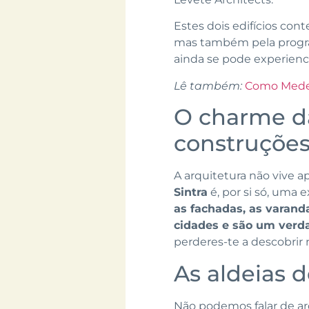
Estes dois edifícios con
mas também pela program
ainda se pode experiencia
Lê também:
Como Medell
O charme da
construçõe
A arquitetura não vive 
Sintra
é, por si só, uma 
as fachadas, as varand
cidades e são um verda
perderes-te a descobrir
As aldeias d
Não podemos falar de ar