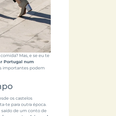
 comida? Mas, e se eu te
ar Portugal num
ios importantes podem
mpo
esde os castelos
a-te para outra época.
 saído de um conto de