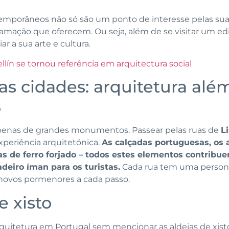
temporâneos não só são um ponto de interesse pelas sua
ação que oferecem. Ou seja, além de se visitar um edi
r a sua arte e cultura.
ín se tornou referência em arquitectura social
s cidades: arquitetura alé
s
apenas de grandes monumentos. Passear pelas ruas de
L
experiência arquitetónica.
As calçadas portuguesas, os
as de ferro forjado – todos estes elementos contribu
deiro íman para os turistas.
Cada rua tem uma personal
 novos pormenores a cada passo.
e xisto
quitetura em Portugal sem mencionar as aldeias de xist