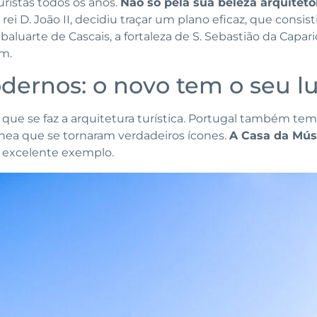
turistas todos os anos.
Não só pela sua beleza arquitet
 rei D. João II, decidiu traçar um plano eficaz, que cons
 baluarte de Cascais, a fortaleza de S. Sebastião da Capar
ém.
odernos: o novo tem o seu l
que se faz a arquitetura turística. Portugal também tem
nea que se tornaram verdadeiros ícones.
A Casa da Mús
 excelente exemplo.